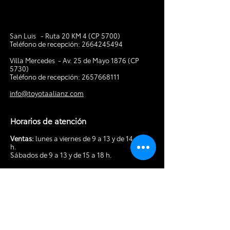
San Luis - Ruta 20 KM 4 (CP 5700)
Teléfono de recepción:
2664245494
V
illa Mercedes - Av. 25 de Mayo 1876 (CP
5730)
Teléfono de recepción:
2657668111
info@toyotaalianz.com
Horarios de atención
Ventas:
lunes a viernes de 9 a 13 y de 14 a 19
h.
Sábados de 9 a 13 y de 15 a 18 h.
Posventa:
lunes a viernes de 8 a 13 y de 14 a
18 h. Sábados de 9 a 13 h.
Tocá acá para hacer tu
consulta por
WhatsApp