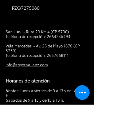
PZQ7275080
San Luis - Ruta 20 KM 4 (CP 5700)
Teléfono de recepción:
2664245494
V
illa Mercedes - Av. 25 de Mayo 1876 (CP
5730)
Teléfono de recepción:
2657668111
info@toyotaalianz.com
Horarios de atención
Ventas:
lunes a viernes de 9 a 13 y de 14 a 19
h.
Sábados de 9 a 13 y de 15 a 18 h.
Posventa:
lunes a viernes de 8 a 13 y de 14 a
18 h. Sábados de 9 a 13 h.
Tocá acá para hacer tu