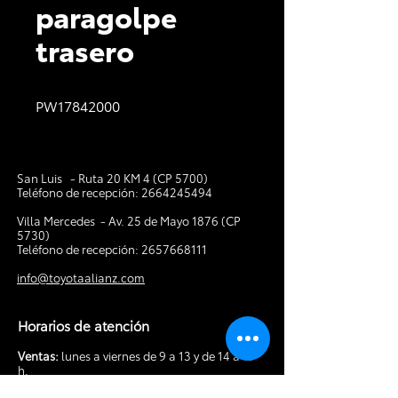
paragolpe
trasero
PW17842000
San Luis - Ruta 20 KM 4 (CP 5700)
Teléfono de recepción:
2664245494
V
illa Mercedes - Av. 25 de Mayo 1876 (CP
5730)
Teléfono de recepción:
2657668111
info@toyotaalianz.com
Horarios de atención
Ventas:
lunes a viernes de 9 a 13 y de 14 a 19
h.
Sábados de 9 a 13 y de 15 a 18 h.