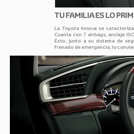
TU FAMILIA ES LO PRIM
La Toyota Innova se caracteriza 
Cuenta con 7 airbags, anclaje ISO
Esto, junto a su sistema de se
frenado de emergencia, lo conviert