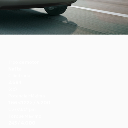
Tipo de motor
Nafta
Cilindrada
2.694
(cc)
Potencia Máxima
166 <122> / 5.200
Cv (kW)/rpm
Torque Máximo
245 / 4.000