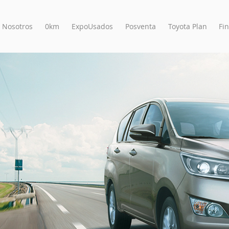
 Nosotros
0km
ExpoUsados
Posventa
Toyota Plan
Fi