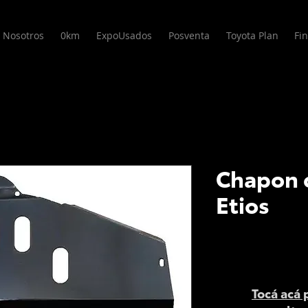
 Nosotros
0km
ExpoUsados
Posventa
Toyota Plan
Fi
Chapon c
Etios
Tocá acá 