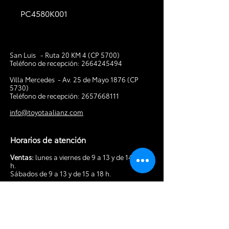
PC4580K001
San Luis - Ruta 20 KM 4 (CP 5700)
Teléfono de recepción:
2664245494
V
illa Mercedes - Av. 25 de Mayo 1876 (CP
5730)
Teléfono de recepción:
2657668111
info@toyotaalianz.com
Horarios de atención
Ventas:
lunes a viernes de 9 a 13 y de 14 a 19
h.
Sábados de 9 a 13 y de 15 a 18 h.
Posventa:
lunes a viernes de 8 a 13 y de 14 a
18 h. Sábados de 9 a 13 h.
Tocá acá para hacer tu