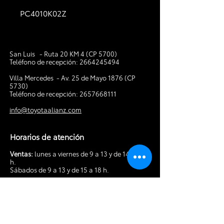
PC4010K02Z
San Luis - Ruta 20 KM 4 (CP 5700)
Teléfono de recepción:
2664245494
V
illa Mercedes - Av. 25 de Mayo 1876 (CP
5730)
Teléfono de recepción:
2657668111
info@toyotaalianz.com
Horarios de atención
Ventas:
lunes a viernes de 9 a 13 y de 14 a 19
h.
Sábados de 9 a 13 y de 15 a 18 h.
Posventa:
lunes a viernes de 8 a 13 y de 14 a
18 h. Sábados de 9 a 13 h.
Tocá acá para hacer tu