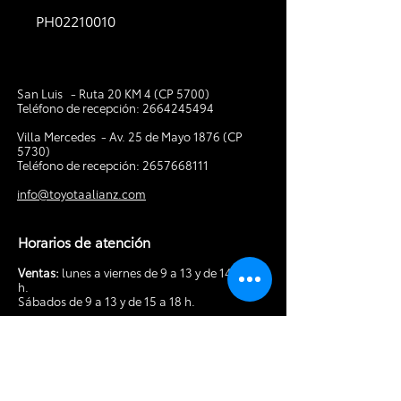
PH02210010
San Luis - Ruta 20 KM 4 (CP 5700)
Teléfono de recepción:
2664245494
V
illa Mercedes - Av. 25 de Mayo 1876 (CP
5730)
Teléfono de recepción:
2657668111
info@toyotaalianz.com
Horarios de atención
Ventas:
lunes a viernes de 9 a 13 y de 14 a 19
h.
Sábados de 9 a 13 y de 15 a 18 h.
Posventa:
lunes a viernes de 8 a 13 y de 14 a
18 h. Sábados de 9 a 13 h.
Tocá acá para hacer tu