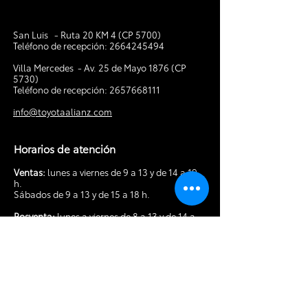
San Luis - Ruta 20 KM 4 (CP 5700)
Teléfono de recepción:
2664245494
V
illa Mercedes - Av. 25 de Mayo 1876 (CP
5730)
Teléfono de recepción:
2657668111
info@toyotaalianz.com
Horarios de atención
Ventas:
lunes a viernes de 9 a 13 y de 14 a 19
h.
Sábados de 9 a 13 y de 15 a 18 h.
Posventa:
lunes a viernes de 8 a 13 y de 14 a
18 h. Sábados de 9 a 13 h.
Tocá acá para hacer tu
consulta por
WhatsApp