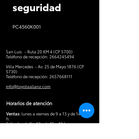
seguridad
PC4560K001
San Luis - Ruta 20 KM 4 (CP 5700)
Teléfono de recepción:
2664245494
V
illa Mercedes - Av. 25 de Mayo 1876 (CP
5730)
Teléfono de recepción:
2657668111
info@toyotaalianz.com
Horarios de atención
Ventas:
lunes a viernes de 9 a 13 y de 14 a 19
h.
Sábados de 9 a 13 y de 15 a 18 h.
Posventa:
lunes a viernes de 8 a 13 y de 14 a
18 h. Sábados de 9 a 13 h.