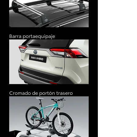
Barra portaequipaje
Cromado de portón trasero