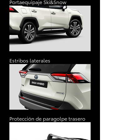
Portaequipaje Ski&Snow
Estribos laterales
Protección de paragolpe trasero