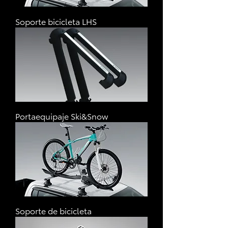
Soporte bicicleta LHS
Portaequipaje Ski&Snow
Soporte de bicicleta